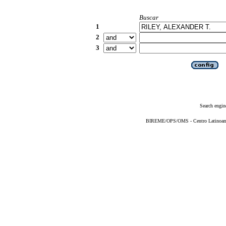
Buscar
1
2
3
Search engin
BIREME/OPS/OMS - Centro Latinoameri