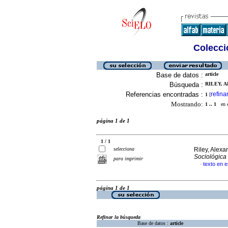
Colecció
Base de datos :
article
Búsqueda :
RILEY, A
Referencias encontradas :
refina
1
[
Mostrando:
1 .. 1
en el
página 1 de 1
1 / 1
selecciona
Riley, Alexa
Sociológica
para imprimir
texto en 
·
página 1 de 1
Refinar la búsqueda
Base de datos :
article