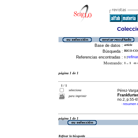
Colecció
Base de datos :
article
Búsqueda :
RICO-COS
Referencias encontradas :
refina
1
[
Mostrando:
1 .. 1
en el
página 1 de 1
1 / 1
selecciona
Pérez-Vargas
Frankfurte
para imprimir
no.2, p.55-
resumen e
·
página 1 de 1
Refinar la búsqueda