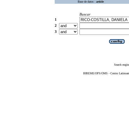
Base de datos :
article
Buscar
1
2
3
Search engin
BIREME/OPS/OMS - Centro Latinoameri