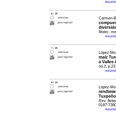
resume
·
6 / 19
selecciona
Carmen-Br
compuest
para imprimir
diversid
fitotec. m
resume
·
7 / 19
selecciona
López-Mor
maíz Tux
para imprimir
a Valles 
no.2, p.2
resume
·
8 / 19
selecciona
López-Mor
rendimie
para imprimir
Tuxpeño 
Rev. fitot
0187-738
resume
·