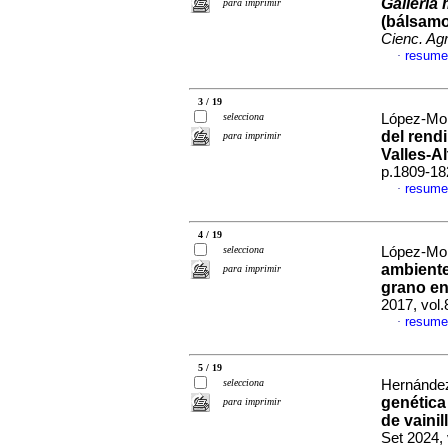
Galleria 
para imprimir
(bálsamo
Cienc. Agr
resume
·
3 / 19
selecciona
López-Mor
del rendi
para imprimir
Valles-A
p.1809-18
resume
·
4 / 19
selecciona
López-Mor
ambiente
para imprimir
grano e
2017, vol
resume
·
5 / 19
selecciona
Hernández-
genética
para imprimir
de vaini
Set 2024,