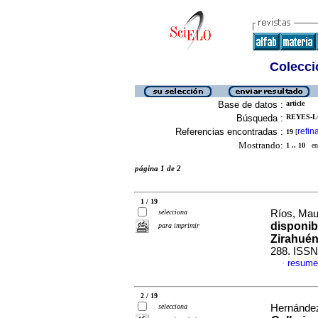
Colecció
Base de datos :
article
Búsqueda :
REYES-L
Referencias encontradas :
refin
19
[
Mostrando:
1 .. 10
en 
página 1 de 2
1 / 19
selecciona
Ríos, Maur
disponib
para imprimir
Zirahué
288. ISSN
resume
·
2 / 19
selecciona
Hernández