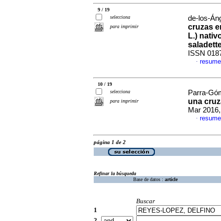
9 / 19
selecciona
de-los-Án
cruzas e
para imprimir
L.) nativ
saladett
ISSN 018
resume
·
10 / 19
selecciona
Parra-Góm
una cruz
para imprimir
Mar 2016,
resume
·
página 1 de 2
Refinar la búsqueda
Base de datos :
article
Buscar
1
2