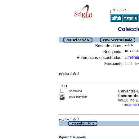
Colecció
Base de datos :
article
Búsqueda :
REYES-AL
Referencias encontradas :
refina
1
[
Mostrando:
1 .. 1
en el
página 1 de 1
1 / 1
selecciona
Cervantes-Gü
flavonoids
para imprimir
vol.16, no.
resumen e
·
página 1 de 1
Refinar la búsqueda