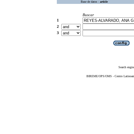
Base de datos :
article
Buscar
1
2
3
Search engin
BIREME/OPS/OMS - Centro Latinoameri