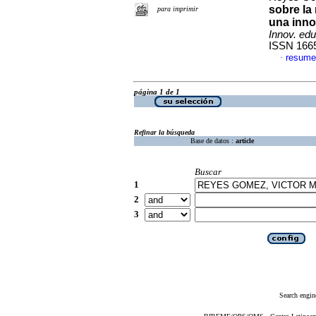
sobre la
para imprimir
una inno
Innov. ed
ISSN 166
resume
·
página 1 de 1
Refinar la búsqueda
Base de datos :
article
Buscar
1
2
3
Search engin