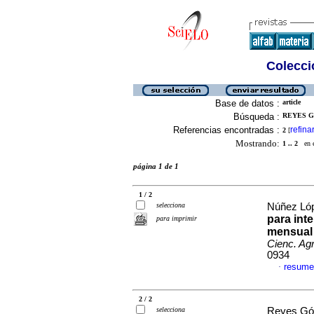
Colecció
Base de datos :
article
Búsqueda :
REYES G
Referencias encontradas :
refina
2
[
Mostrando:
1 .. 2
en el
página 1 de 1
1 / 2
selecciona
Núñez Lóp
para int
para imprimir
mensual 
Cienc. Agr
0934
resume
·
2 / 2
selecciona
Reyes Góm