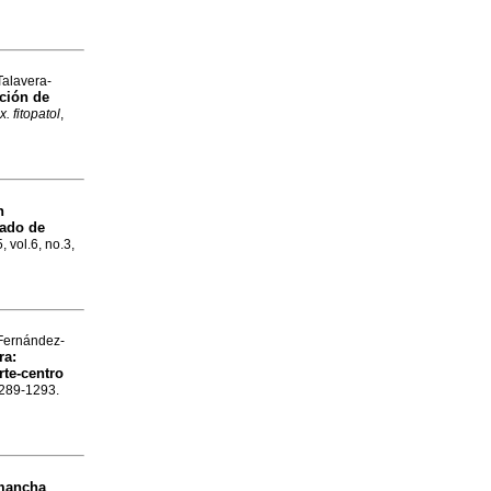
Talavera-
ción de
. fitopatol
,
n
tado de
, vol.6, no.3,
 Fernández-
ra:
rte-centro
.1289-1293.
 mancha