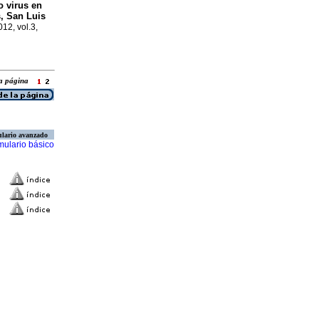
o virus en
, San Luis
012, vol.3,
 la página
lario avanzado
mulario básico