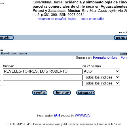
Incidencia y sintomatología de cinc
Covarrubias, Jaime
imir
parcelas comerciales de chile seco en Aguascalientes
Potosí y Zacatecas, México
.
Rev. Mex. Cienc. Agríc
, Abr 2
no.2, p.381-390. ISSN 2007-0934
|
resumen en español
inglés
texto en español
·
·
va a
eda
Base de datos :
article
Formu
Formulario libre
For
Buscar por :
Buscar
en el campo
iAH
WWWISIS
Search engine:
powered by
BIREME/OPS/OMS - Centro Latinoamericano y del Caribe de Información en Ciencias de la Salud