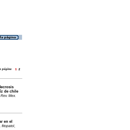
 la página
ecrosis
íz de chile
.
Rev. Mex.
r en el
 fitopatol
,