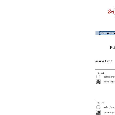
Ref
página 1 de 2
1 / 12
selecciona
para impr
2 / 12
selecciona
para impr