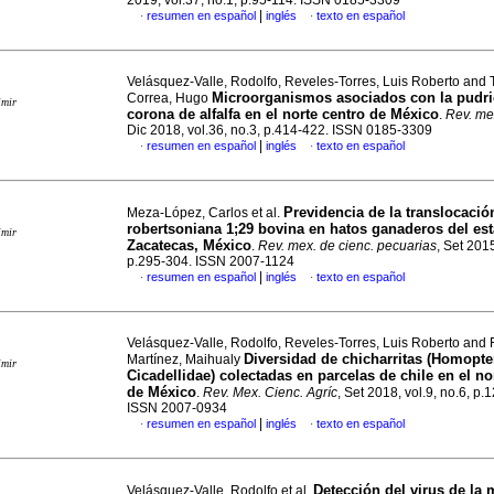
2019, vol.37, no.1, p.95-114. ISSN 0185-3309
|
resumen en español
inglés
texto en español
·
·
Velásquez-Valle, Rodolfo, Reveles-Torres, Luis Roberto and 
Microorganismos asociados con la pudri
Correa, Hugo
imir
corona de alfalfa en el norte centro de México
.
Rev. mex
Dic 2018, vol.36, no.3, p.414-422. ISSN 0185-3309
|
resumen en español
inglés
texto en español
·
·
Previdencia de la translocació
Meza-López, Carlos et al.
robertsoniana 1;29 bovina en hatos ganaderos del es
imir
Zacatecas, México
.
Rev. mex. de cienc. pecuarias
, Set 2015
p.295-304. ISSN 2007-1124
|
resumen en español
inglés
texto en español
·
·
Velásquez-Valle, Rodolfo, Reveles-Torres, Luis Roberto and
Diversidad de chicharritas (Homopte
Martínez, Maihualy
imir
Cicadellidae) colectadas en parcelas de chile en el no
de México
.
Rev. Mex. Cienc. Agríc
, Set 2018, vol.9, no.6, p
ISSN 2007-0934
|
resumen en español
inglés
texto en español
·
·
Detección del virus de la
Velásquez-Valle, Rodolfo et al.