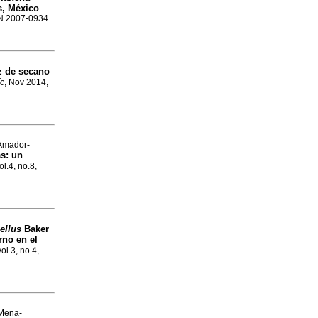
s, México
.
SSN 2007-0934
z de secano
íc
, Nov 2014,
 Amador-
as
:
un
ol.4, no.8,
nellus
Baker
rno en el
vol.3, no.4,
 Mena-