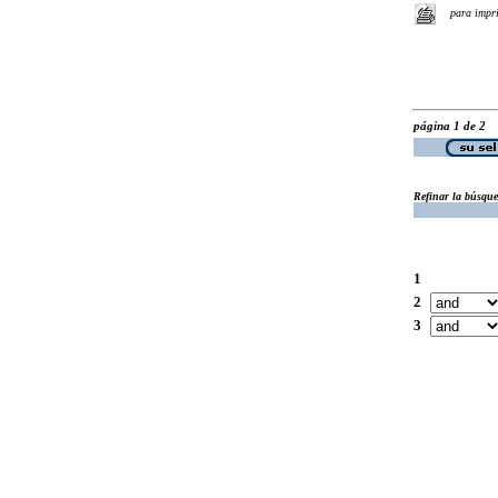
para impr
página 1 de 2
Refinar la búsqu
1
2
3