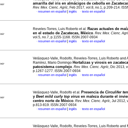
amarilla del iris en almácigos de cebolla en Zacateca
imir
Rev. Mex. Cienc. Agríc
, Feb 2017, vol.8, no.1, p.209-214. I
|
resumen en español
inglés
texto en español
·
·
Razas actuales de maí
Reveles-Torres, Luis Roberto et al.
en el
estado de Zacatecas, México
.
Rev. Mex. Cienc. Agr
imir
vol.5, no.7, p.1155-1168. ISSN 2007-0934
|
resumen en español
inglés
texto en español
·
·
Velásquez-Valle, Rodolfo, Reveles-Torres, Luis Roberto and
Hortalizas y virosis en zacatec
Ramírez, Mario Domingo
imir
patosistema complejo
.
Rev. Mex. Cienc. Agríc
, Dic 2013, v
p.1267-1277. ISSN 2007-0934
|
resumen en español
inglés
texto en español
·
·
Presencia de
Circulifer te
Velásquez-Valle, Rodolfo et al.
y
Beet mild curly top virus
en maleza durante el invie
imir
centro norte de México
.
Rev. Mex. Cienc. Agríc
, Jul 2012, 
p.813-819. ISSN 2007-0934
|
resumen en español
inglés
texto en español
·
·
Velásquez-Valle, Rodolfo, Reveles-Torres, Luis Roberto and