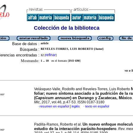
Colección de la biblioteca
Base de datos :
article
Búsqueda :
REVELES-TORRES, LUIS ROBERTO [Autor]
erencias encontradas :
refinar
12
[
]
Mostrando:
1 .. 10
en el formato [
ISO 690
]
va a
N
Velásquez-Valle, Rodolfo and Reveles-Torres, Luis Roberto
foliar; nuevo síntoma asociado a la pudrición de la ra
imir
(
Capsicum annuum
) en Durango y Zacatecas, México
Mic
, 2017, vol.46, p.47-53. ISSN 0187-3180
|
resumen en español
inglés
texto en español
·
·
Un nuevo enfoque molecula
Padilla-Ramos, Roberto et al.
estudio de la interacción parásito-hospedero
.
Rev. mex.
imir