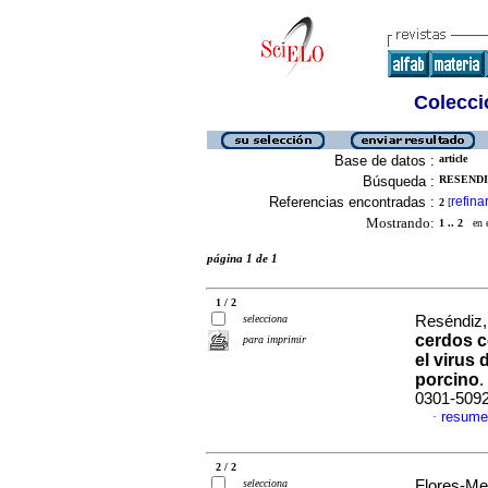
Colecció
Base de datos :
article
Búsqueda :
RESENDIZ
Referencias encontradas :
refina
2
[
Mostrando:
1 .. 2
en el
página 1 de 1
1 / 2
selecciona
Reséndiz,
cerdos c
para imprimir
el virus
porcino
.
0301-509
resume
·
2 / 2
selecciona
Flores-Men