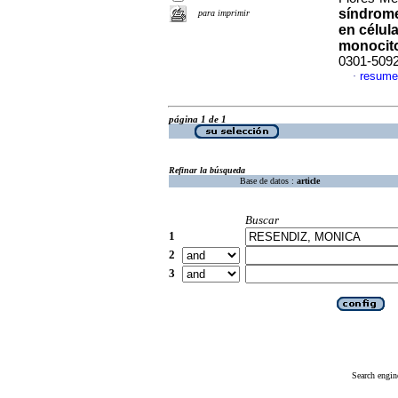
síndrome
para imprimir
en célul
monocit
0301-509
resume
·
página 1 de 1
Refinar la búsqueda
Base de datos :
article
Buscar
1
2
3
Search engin