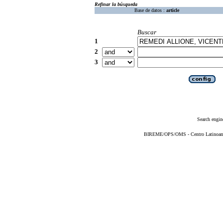
Refinar la búsqueda
Base de datos :
article
Buscar
1
2
3
Search engin
BIREME/OPS/OMS - Centro Latinoameri