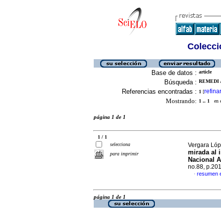
Colecció
Base de datos :
article
Búsqueda :
REMEDI 
Referencias encontradas :
refina
1
[
Mostrando:
1 .. 1
en el
página 1 de 1
1 / 1
selecciona
Vergara Lóp
mirada al i
para imprimir
Nacional 
no.88, p.20
resumen 
·
página 1 de 1