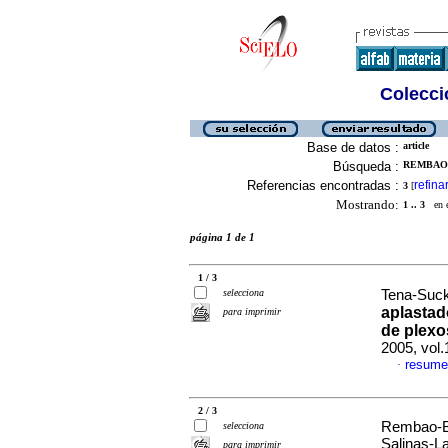
Colecció
Base de datos :
article
Búsqueda :
REMBAO-
Referencias encontradas :
refina
3
[
Mostrando:
1 .. 3
en el
página 1 de 1
1 / 3
selecciona
Tena-Suck,
aplastad
para imprimir
de plexo
2005, vol
resume
·
2 / 3
Rembao-Bo
selecciona
Salinas-La
para imprimir