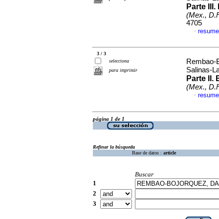
Parte III
(Mex., D.F
4705
resume
·
3 / 3
Rembao-Bo
selecciona
Salinas-La
para imprimir
Parte
II.
(Mex., D.F
resume
·
página 1 de 1
Refinar la búsqueda
Base de datos :
article
Buscar
1
2
3