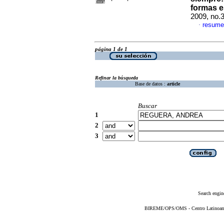
formas e
2009, no.
resume
·
página 1 de 1
Refinar la búsqueda
Base de datos :
article
Buscar
1
2
3
Search engin
BIREME/OPS/OMS - Centro Latinoameri