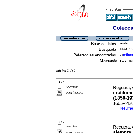
Colecció
Base de datos :
article
Búsqueda :
REGUERA
Referencias encontradas :
refina
2
[
Mostrando:
1 .. 2
en el
página 1 de 1
1 / 2
selecciona
Reguera, 
instituc
para imprimir
(1850-19
1665-442
resume
·
2 / 2
selecciona
Reguera, 
siempre
para imprimir