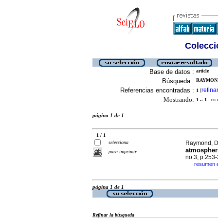
Colecció
Base de datos :
article
Búsqueda :
RAYMOND,
Referencias encontradas :
refina
1
[
Mostrando:
1 .. 1
en el
página 1 de 1
1 / 1
selecciona
Raymond, D.
atmospheri
para imprimir
no.3, p.253
resumen 
·
página 1 de 1
Refinar la búsqueda