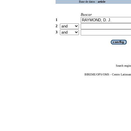
Base de datos :
article
Buscar
1
2
3
Search engin
BIREME/OPS/OMS - Centro Latinoameri