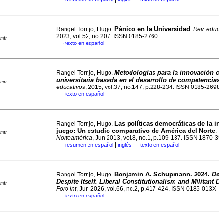
Pánico en la Universidad
Rangel Torrijo, Hugo.
.
Rev. educ
2023, vol.52, no.207. ISSN 0185-2760
imir
texto en español
·
Metodologías para la innovación c
Rangel Torrijo, Hugo.
universitaria basada en el desarrollo de competencia
imir
educativos
, 2015, vol.37, no.147, p.228-234. ISSN 0185-269
texto en español
·
Las políticas democráticas de la i
Rangel Torrijo, Hugo.
juego
:
Un estudio comparativo de América del Norte
.
imir
Norteamérica
, Jun 2013, vol.8, no.1, p.109-137. ISSN 1870-
|
resumen en español
inglés
texto en español
·
·
Benjamin A. Schupmann. 2024.
D
Rangel Torrijo, Hugo.
Despite Itself. Liberal Constitutionalism and Militan
imir
Foro int
, Jun 2026, vol.66, no.2, p.417-424. ISSN 0185-013X
texto en español
·