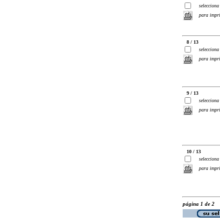
selecciona
para impr
8 / 13
selecciona
para impr
9 / 13
selecciona
para impr
10 / 13
selecciona
para impr
página 1 de 2