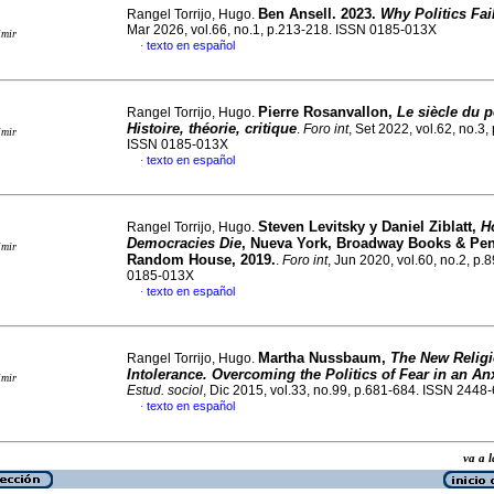
Ben Ansell. 2023.
Why Politics Fai
Rangel Torrijo, Hugo.
Mar 2026, vol.66, no.1, p.213-218. ISSN 0185-013X
imir
texto en español
·
Pierre Rosanvallon,
Le siècle du 
Rangel Torrijo, Hugo.
Histoire, théorie, critique
.
Foro int
, Set 2022, vol.62, no.3,
imir
ISSN 0185-013X
texto en español
·
Steven Levitsky y Daniel Ziblatt,
H
Rangel Torrijo, Hugo.
Democracies Die
, Nueva York, Broadway Books & Pe
imir
Random House, 2019.
.
Foro int
, Jun 2020, vol.60, no.2, p
0185-013X
texto en español
·
Martha Nussbaum,
The New Relig
Rangel Torrijo, Hugo.
Intolerance. Overcoming the Politics of Fear in an A
imir
Estud. sociol
, Dic 2015, vol.33, no.99, p.681-684. ISSN 2448
texto en español
·
va a