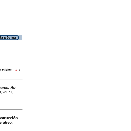
 la página
ares. Au-
, vol.71,
nstrucción
erativo
.