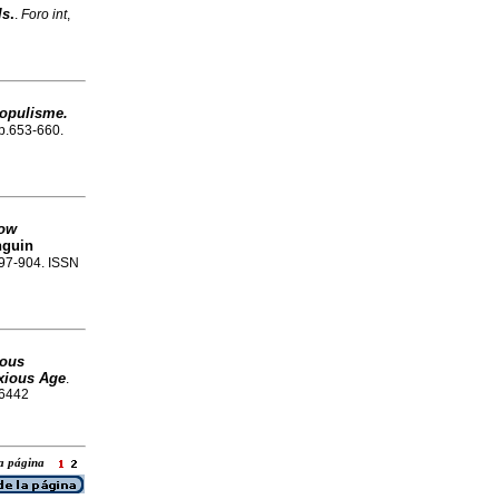
ls
.
.
Foro int
,
populisme.
 p.653-660.
ow
nguin
.897-904. ISSN
ious
nxious Age
.
-6442
 la página