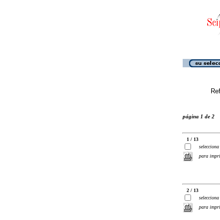
Ref
página 1 de 2
1 / 13
selecciona
para impr
2 / 13
selecciona
para impr