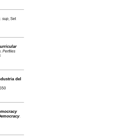
. sup
, Set
urricular
s
.
Perfiles
8
ndustria del
3550
emocracy
t Democracy
.