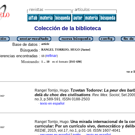
Colección de la biblioteca
Base de datos :
article
Búsqueda :
RANGEL TORRIJO, HUGO [Autor]
erencias encontradas :
refinar
13
[
]
Mostrando:
1 .. 10
en el formato [
ISO 690
]
va a
Tzvetan Todorov
:
La peur des barb
Rangel Torrijo, Hugo.
delà du choc des civilisations
.
Rev. Mex. Sociol
, Set 2009
imir
no.3, p.589-591. ISSN 0188-2503
texto en español
·
Una mirada internacional de la co
Rangel Torrijo, Hugo.
curricular
:
Por un currículo vivo, democrático y delib
imir
REDIE
, 2015, vol.17, no.1, p.01-16. ISSN 1607-4041
|
resumen en español
inglés
texto en español
·
·