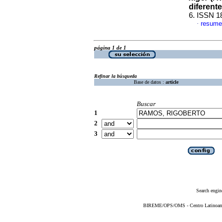
diferente
6. ISSN 1
resume
·
página 1 de 1
Refinar la búsqueda
Base de datos :
article
Buscar
1
2
3
Search engin
BIREME/OPS/OMS - Centro Latinoameri