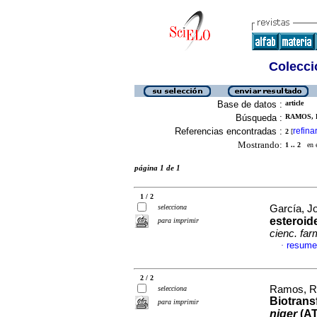
Colecció
Base de datos :
article
Búsqueda :
RAMOS, 
Referencias encontradas :
refina
2
[
Mostrando:
1 .. 2
en el
página 1 de 1
1 / 2
selecciona
García, Jo
esteroid
para imprimir
cienc. far
resume
·
2 / 2
Ramos, Ri
selecciona
Biotrans
para imprimir
niger
(AT