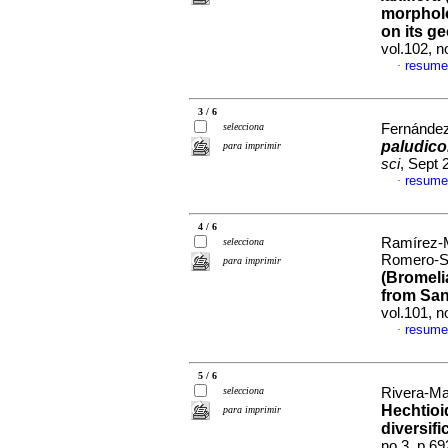
morpholo
on its ge
vol.102, 
resume
·
3 / 6
selecciona
Fernández
paludico
para imprimir
sci
, Sept 
resume
·
4 / 6
Ramírez-Mo
selecciona
Romero-So
para imprimir
(Bromeli
from San
vol.101, 
resume
·
5 / 6
selecciona
Rivera-Mar
Hechtioi
para imprimir
diversifi
no.3, p.6