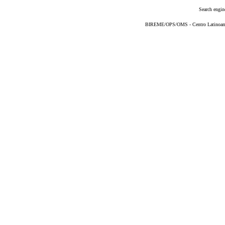
Search engin
BIREME/OPS/OMS - Centro Latinoameri