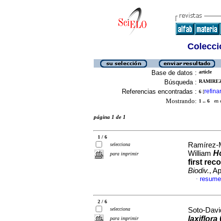
Colecció
Base de datos :
article
Búsqueda :
RAMIREZ
Referencias encontradas :
refina
6
[
Mostrando:
1 .. 6
en el
página 1 de 1
1 / 6
Ramírez-M
selecciona
H
William
para imprimir
first re
Biodiv.
, A
resume
·
2 / 6
selecciona
Soto-David
laxiflora
para imprimir