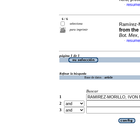
resume
·
6 / 6
selecciona
Ramírez-M
from the
para imprimir
Bot. Mex
,
resume
·
página 1 de 1
Refinar la búsqueda
Base de datos :
article
Buscar
1
2
3