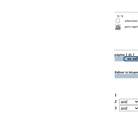
3 / 3
selecciona
para impr
página 1 de 1
Refinar la búsqu
1
2
3