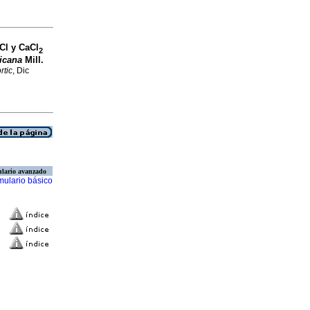
Cl y CaCl
2
ricana
Mill.
rtic
, Dic
lario avanzado
mulario básico