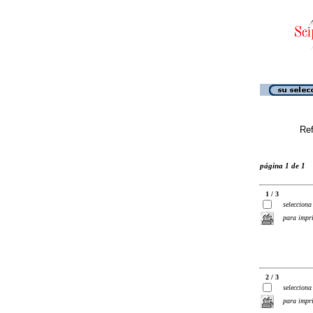
Ref
página 1 de 1
1 / 3
selecciona
para impr
2 / 3
selecciona
para impr