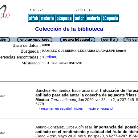
Colección de la biblioteca
Base de datos :
article
Búsqueda :
RAMIREZ-GUERRERO, LEOBARDA GUADALUPE [Autor]
erencias encontradas :
refinar
3
[
]
Mostrando:
1 .. 3
en el formato [
ISO 690
]
Inducción de florac
Sánchez-Hernández, Esperanza et al.
anillado para adelantar la cosecha de aguacate ‘Hass’
imir
México
.
Terra Latinoam
, Jun 2020, vol.38, no.2, p.237-245.
5779
|
resumen en español
inglés
texto en español
·
·
Importancia del potasio
Aburto-González, Circe Aidín et al.
anillado en el rendimiento y calidad del fruto de litchi
imir
Cienc. Agríc
, Mayo 2018, vol.9, no.spe20, p.4277-4287. ISS