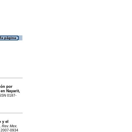
ión por
 en Nayarit,
 ISSN 0187-
 y el
.
Rev. Mex.
N 2007-0934