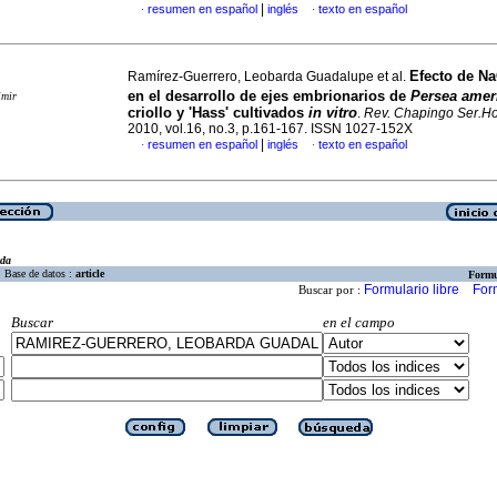
|
resumen en español
inglés
texto en español
·
·
Efecto de Na
Ramírez-Guerrero, Leobarda Guadalupe et al.
en el desarrollo de ejes embrionarios de
Persea ame
imir
criollo y 'Hass' cultivados
in vitro
.
Rev. Chapingo Ser.Ho
2010, vol.16, no.3, p.161-167. ISSN 1027-152X
|
resumen en español
inglés
texto en español
·
·
eda
Base de datos :
article
Formu
Formulario libre
For
Buscar por :
Buscar
en el campo