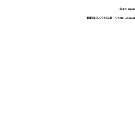
Search engin
BIREME/OPS/OMS - Centro Latinoameri