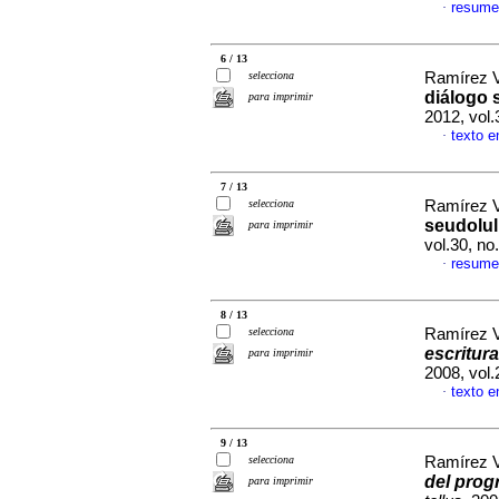
resume
·
6 / 13
selecciona
Ramírez V
diálogo 
para imprimir
2012, vol
texto e
·
7 / 13
selecciona
Ramírez V
seudolu
para imprimir
vol.30, n
resume
·
8 / 13
selecciona
Ramírez V
escritura
para imprimir
2008, vol
texto e
·
9 / 13
selecciona
Ramírez V
del prog
para imprimir