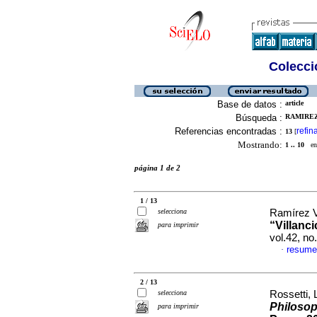
Colecció
Base de datos :
article
Búsqueda :
RAMIREZ
Referencias encontradas :
refin
13
[
Mostrando:
1 .. 10
en 
página 1 de 2
1 / 13
selecciona
Ramírez V
“Villanc
para imprimir
vol.42, n
resume
·
2 / 13
selecciona
Rossetti, 
Philosop
para imprimir