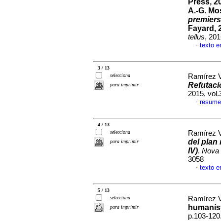
Press, 20
A.-G. Mos
premiers
Fayard, 
tellus
, 20
texto e
·
3 / 13
selecciona
Ramírez V
Refutaci
para imprimir
2015, vol
resume
·
4 / 13
selecciona
Ramírez V
del plan 
para imprimir
IV)
.
Nova 
3058
texto e
·
5 / 13
selecciona
Ramírez V
humaníst
para imprimir
p.103-120