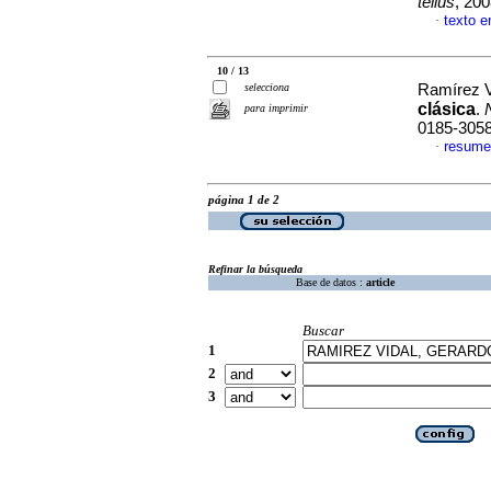
tellus
, 20
texto e
·
10 / 13
selecciona
Ramírez V
clásica
.
para imprimir
0185-305
resume
·
página 1 de 2
Refinar la búsqueda
Base de datos :
article
Buscar
1
2
3