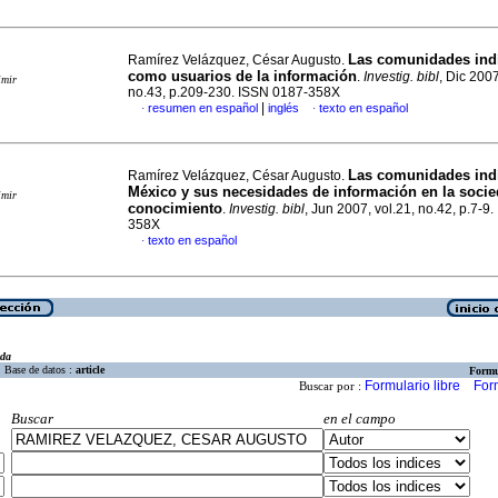
Las comunidades ind
Ramírez Velázquez, César Augusto.
como usuarios de la información
.
Investig. bibl
, Dic 2007
imir
no.43, p.209-230. ISSN 0187-358X
|
resumen en español
inglés
texto en español
·
·
Las comunidades ind
Ramírez Velázquez, César Augusto.
México y sus necesidades de información en la socie
imir
conocimiento
.
Investig. bibl
, Jun 2007, vol.21, no.42, p.7-9
358X
texto en español
·
eda
Base de datos :
article
Formu
Formulario libre
For
Buscar por :
Buscar
en el campo