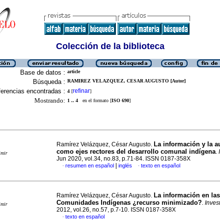
Colección de la biblioteca
Base de datos :
article
Búsqueda :
RAMIREZ VELAZQUEZ, CESAR AUGUSTO [Autor]
erencias encontradas :
refinar
4
[
]
Mostrando:
1 .. 4
en el formato [
ISO 690
]
La información y la 
Ramírez Velázquez, César Augusto.
como ejes rectores del desarrollo comunal indígena
.
imir
Jun 2020, vol.34, no.83, p.71-84. ISSN 0187-358X
|
resumen en español
inglés
texto en español
·
·
La información en las
Ramírez Velázquez, César Augusto.
Comunidades Indígenas ¿recurso minimizado?
.
Invest
imir
2012, vol.26, no.57, p.7-10. ISSN 0187-358X
texto en español
·