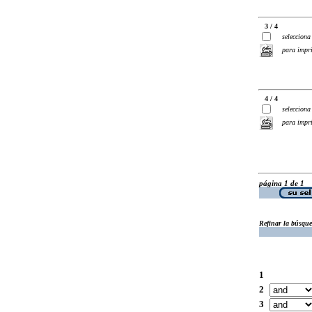
3 / 4
selecciona
para impr
4 / 4
selecciona
para impr
página 1 de 1
Refinar la búsqu
1
2
3