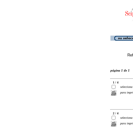
Ref
página 1 de 1
1 / 4
selecciona
para impr
2 / 4
selecciona
para impr