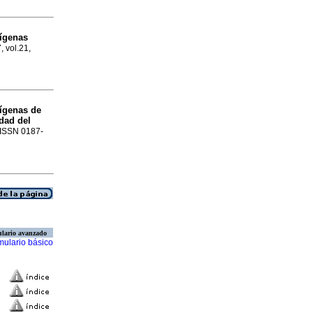
ígenas
, vol.21,
ígenas de
dad del
. ISSN 0187-
lario avanzado
mulario básico