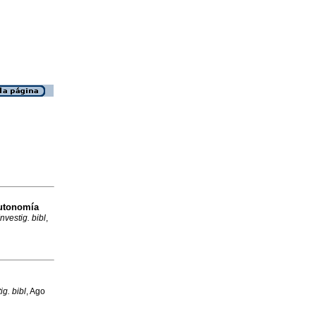
autonomía
Investig. bibl
,
ig. bibl
, Ago