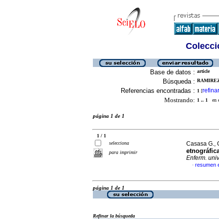
Colecció
Base de datos :
article
Búsqueda :
RAMIREZ 
Referencias encontradas :
refina
1
[
Mostrando:
1 .. 1
en el
página 1 de 1
1 / 1
selecciona
Casasa G., G
etnográfic
para imprimir
Enferm. uni
resumen 
·
página 1 de 1
Refinar la búsqueda