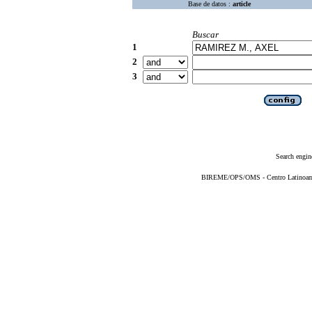
Base de datos :
article
Buscar
1
2
3
Search engin
BIREME/OPS/OMS - Centro Latinoameri