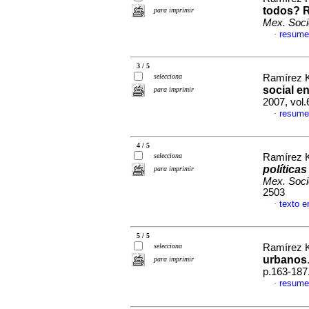
todos? R
para imprimir
Mex. Soci
resume
·
3 / 5
selecciona
Ramírez Ku
social e
para imprimir
2007, vol
resume
·
4 / 5
selecciona
Ramírez Ku
políticas
para imprimir
Mex. Soci
2503
texto e
·
5 / 5
selecciona
Ramírez Ku
urbanos
para imprimir
p.163-187
resume
·