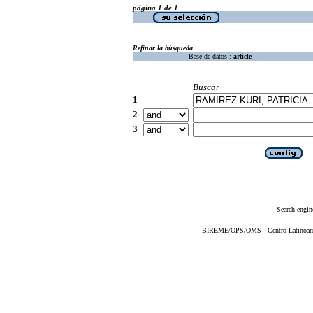
página 1 de 1
Refinar la búsqueda
Base de datos :
article
Buscar
1
2
3
Search engin
BIREME/OPS/OMS - Centro Latinoameri