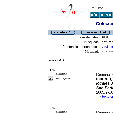
Colecció
Base de datos :
article
Búsqueda :
RAMIREZ 
Referencias encontradas :
refina
5
[
Mostrando:
1 .. 5
en el
página 1 de 1
1 / 5
selecciona
Ramírez Ku
(coord.),
para imprimir
locales.
San Pedr
2005, no.
texto e
·
2 / 5
selecciona
Ramírez Ku