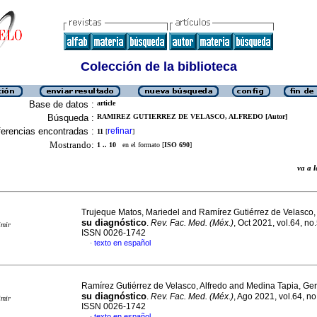
Colección de la biblioteca
Base de datos :
article
Búsqueda :
RAMIREZ GUTIERREZ DE VELASCO, ALFREDO [Autor]
erencias encontradas :
refinar
11
[
]
Mostrando:
1 .. 10
en el formato [
ISO 690
]
va a
Trujeque Matos, Mariedel and Ramírez Gutiérrez de Velasco,
su diagnóstico
.
Rev. Fac. Med. (Méx.)
, Oct 2021, vol.64, no
imir
ISSN 0026-1742
texto en español
·
Ramírez Gutiérrez de Velasco, Alfredo and Medina Tapia, Ge
su diagnóstico
.
Rev. Fac. Med. (Méx.)
, Ago 2021, vol.64, no
imir
ISSN 0026-1742
texto en español
·