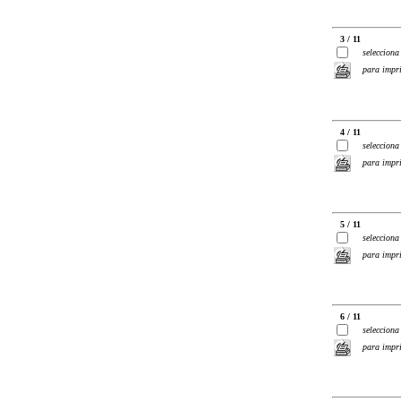
3 / 11
selecciona
para impr
4 / 11
selecciona
para impr
5 / 11
selecciona
para impr
6 / 11
selecciona
para impr