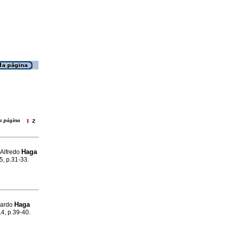
 la página
Haga
 Alfredo
.5, p.31-33.
Haga
rardo
.4, p.39-40.