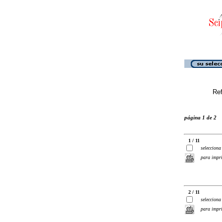
Ref
página 1 de 2
1 / 11
selecciona
para impr
2 / 11
selecciona
para impr