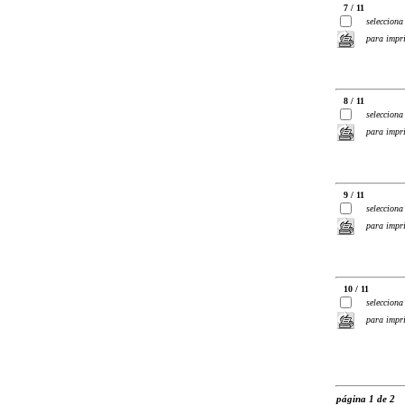
7 / 11
selecciona
para impr
8 / 11
selecciona
para impr
9 / 11
selecciona
para impr
10 / 11
selecciona
para impr
página 1 de 2