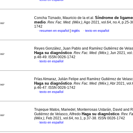
Síndrome de ligame
Concha Tiznado, Mauricio de la et al.
medio
.
Rev. Fac. Med. (Méx.)
, Ago 2021, vol.64, no.4, p.25-
imir
1742
|
resumen en español
inglés
texto en español
·
·
Reyes González, Juan Pablo and Ramírez Gutiérrez de Velas
Haga su diagnóstico
.
Rev. Fac. Med. (Méx.)
, Jun 2021, vol.
imir
p.48-49. ISSN 0026-1742
texto en español
·
Frías Almaraz, Julián Felipe and Ramírez Gutiérrez de Velasc
Haga su diagnóstico
.
Rev. Fac. Med. (Méx.)
, Abr 2021, vol.
imir
p.46-47. ISSN 0026-1742
texto en español
·
Trujeque Matos, Mariedel, Monterrosas Ustarán, David and 
Haga su diagnóstico
Gutiérrez de Velasco, Alfredo
.
Rev. Fa
imir
(Méx.)
, Feb 2021, vol.64, no.1, p.37-38. ISSN 0026-1742
texto en español
·