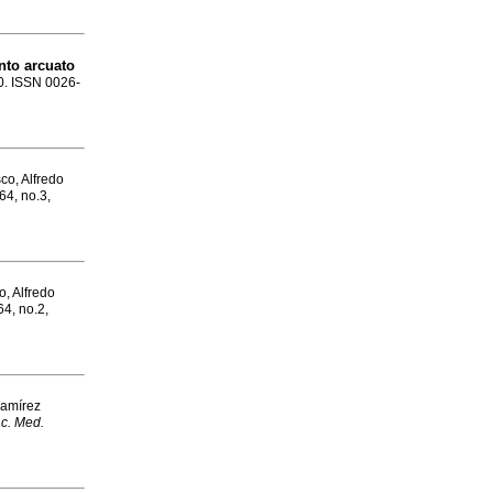
nto arcuato
30. ISSN 0026-
co, Alfredo
64, no.3,
o, Alfredo
64, no.2,
Ramírez
c. Med.