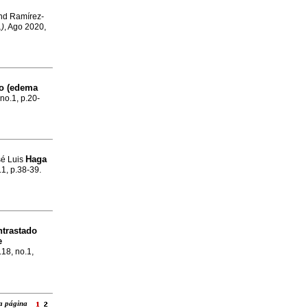
and Ramírez-
.)
, Ago 2020,
co (edema
 no.1, p.20-
Haga
sé Luis
.1, p.38-39.
ntrastado
e
.18, no.1,
 la página