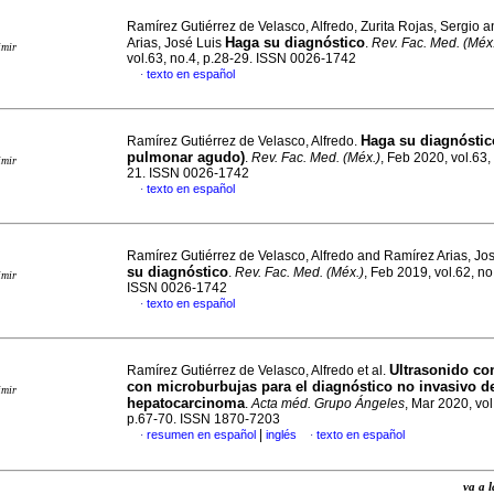
Ramírez Gutiérrez de Velasco, Alfredo, Zurita Rojas, Sergio 
Haga su diagnóstico
Arias, José Luis
.
Rev. Fac. Med. (Méx
imir
vol.63, no.4, p.28-29. ISSN 0026-1742
texto en español
·
Haga su diagnósti
Ramírez Gutiérrez de Velasco, Alfredo.
pulmonar agudo)
.
Rev. Fac. Med. (Méx.)
, Feb 2020, vol.63,
imir
21. ISSN 0026-1742
texto en español
·
Ramírez Gutiérrez de Velasco, Alfredo and Ramírez Arias, Jo
su diagnóstico
.
Rev. Fac. Med. (Méx.)
, Feb 2019, vol.62, no
imir
ISSN 0026-1742
texto en español
·
Ultrasonido co
Ramírez Gutiérrez de Velasco, Alfredo et al.
con microburbujas para el diagnóstico no invasivo d
imir
hepatocarcinoma
.
Acta méd. Grupo Ángeles
, Mar 2020, vol
p.67-70. ISSN 1870-7203
|
resumen en español
inglés
texto en español
·
·
va a