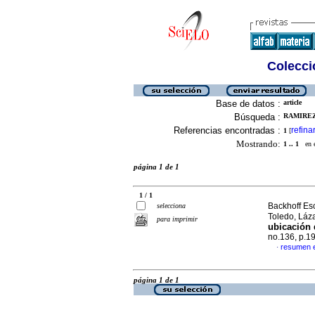
Colecció
Base de datos :
article
Búsqueda :
RAMIREZ 
Referencias encontradas :
refina
1
[
Mostrando:
1 .. 1
en el
página 1 de 1
1 / 1
Backhoff Es
selecciona
Toledo, Láz
para imprimir
ubicación 
no.136, p.1
resumen 
·
página 1 de 1