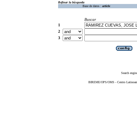
Refinar la búsqueda
Base de datos :
article
Buscar
1
2
3
Search engin
BIREME/OPS/OMS - Centro Latinoameri