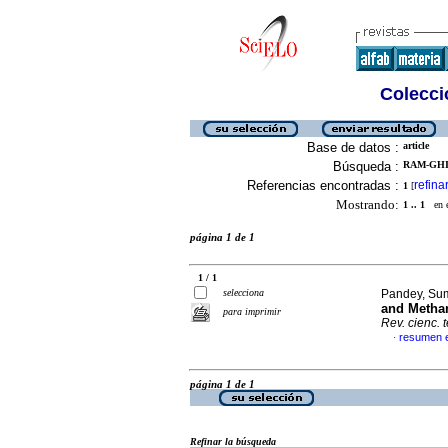
Colecció
Base de datos :
article
Búsqueda :
RAM-GHIM
Referencias encontradas :
refina
1
[
Mostrando:
1 .. 1
en el
página 1 de 1
1 / 1
selecciona
Pandey, Sum
and Methan
para imprimir
Rev. cienc. 
resumen e
·
página 1 de 1
Refinar la búsqueda