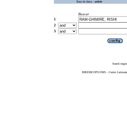
Base de datos :
article
Buscar
1
2
3
Search engin
BIREME/OPS/OMS - Centro Latinoameri