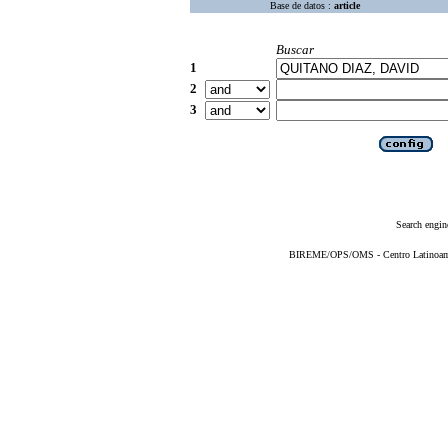
Base de datos :
article
Buscar
1
2
3
Search engin
BIREME/OPS/OMS - Centro Latinoameri