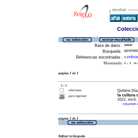
Colecció
Base de datos :
article
Búsqueda :
QUITANO 
Referencias encontradas :
refina
1
[
Mostrando:
1 .. 1
en el
página 1 de 1
1 / 1
selecciona
Quitano Día
la cultura 
para imprimir
2021, vol.6
resumen 
·
página 1 de 1
Refinar la búsqueda