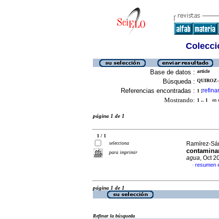
Colecció
Base de datos :
article
Búsqueda :
QUIROZ-
Referencias encontradas :
refina
1
[
Mostrando:
1 .. 1
en el
página 1 de 1
1 / 1
selecciona
Ramírez-Sán
contaminan
para imprimir
agua
, Oct 2
resumen 
·
página 1 de 1
Refinar la búsqueda