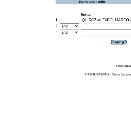
Base de datos :
article
Buscar
1
2
3
Search engin
BIREME/OPS/OMS - Centro Latinoameri