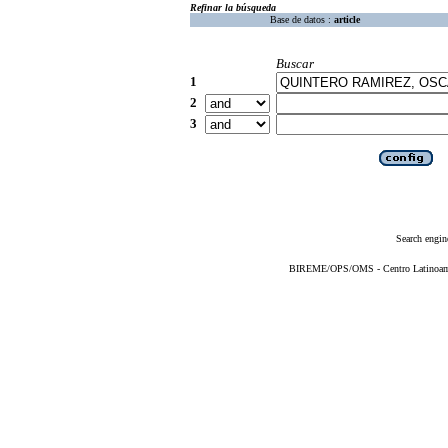
Refinar la búsqueda
Base de datos :
article
Buscar
1
2
3
Search engin
BIREME/OPS/OMS - Centro Latinoameri