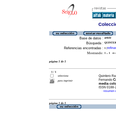
Colecció
Base de datos :
article
Búsqueda :
QUINTER
Referencias encontradas :
refina
1
[
Mostrando:
1 .. 1
en el
página 1 de 1
1 / 1
Quintero Ra
selecciona
C
Fernando
para imprimir
media col
ISSN 0188-
resumen 
·
página 1 de 1