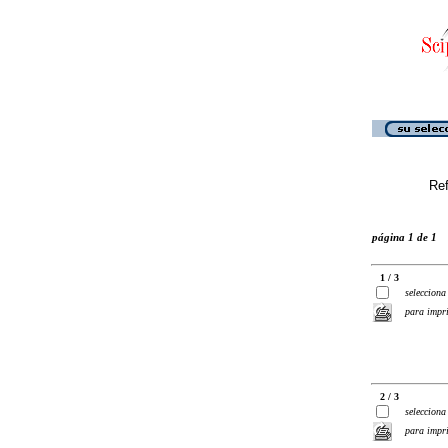
Ref
página 1 de 1
1 / 3
selecciona
para impr
2 / 3
selecciona
para impr