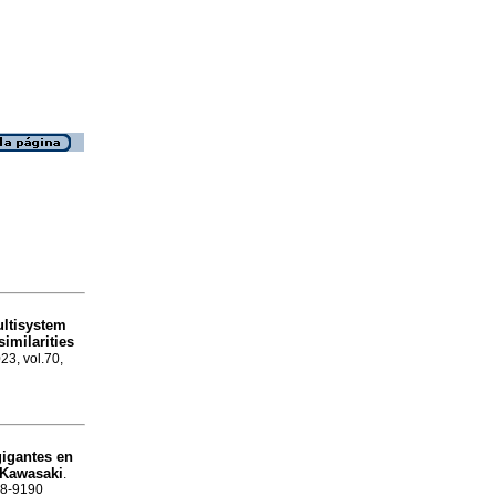
ltisystem
imilarities
23, vol.70,
igantes en
 Kawasaki
.
48-9190