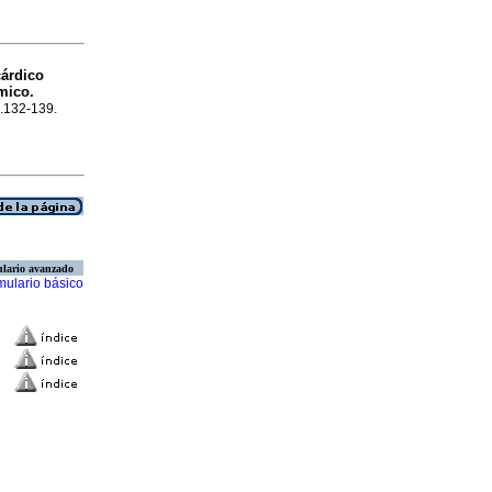
cárdico
mico.
p.132-139.
lario avanzado
mulario básico