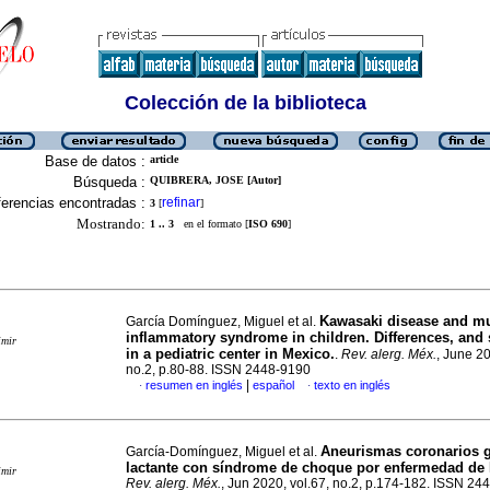
Colección de la biblioteca
Base de datos :
article
Búsqueda :
QUIBRERA, JOSE [Autor]
erencias encontradas :
refinar
3
[
]
Mostrando:
1 .. 3
en el formato [
ISO 690
]
Kawasaki disease and mu
García Domínguez, Miguel et al.
inflammatory syndrome in children. Differences, and s
imir
in a pediatric center in Mexico.
.
Rev. alerg. Méx.
, June 20
no.2, p.80-88. ISSN 2448-9190
|
resumen en inglés
español
texto en inglés
·
·
Aneurismas coronarios g
García-Domínguez, Miguel et al.
lactante con síndrome de choque por enfermedad de
imir
Rev. alerg. Méx.
, Jun 2020, vol.67, no.2, p.174-182. ISSN 24