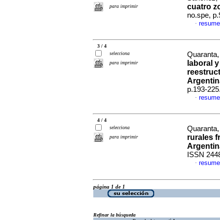
cuatro zo
para imprimir
no.spe, p
resume
·
3 / 4
selecciona
Quaranta,
laboral 
para imprimir
reestruc
Argentin
p.193-225
resume
·
4 / 4
selecciona
Quaranta
rurales f
para imprimir
Argentin
ISSN 244
resume
·
página 1 de 1
Refinar la búsqueda