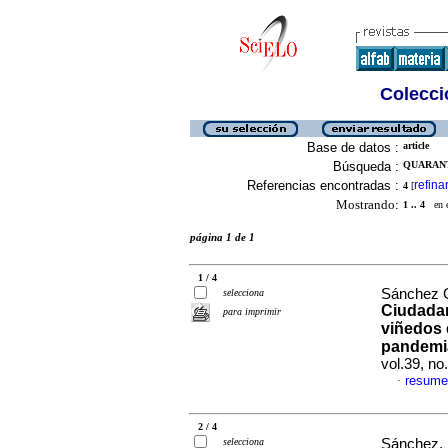
Colecció
Base de datos :
article
Búsqueda :
QUARANT
Referencias encontradas :
refina
4
[
Mostrando:
1 .. 4
en el
página 1 de 1
1 / 4
Sánchez G
selecciona
Ciudadan
para imprimir
viñedos 
pandemia
vol.39, n
resume
·
2 / 4
selecciona
Sánchez, M