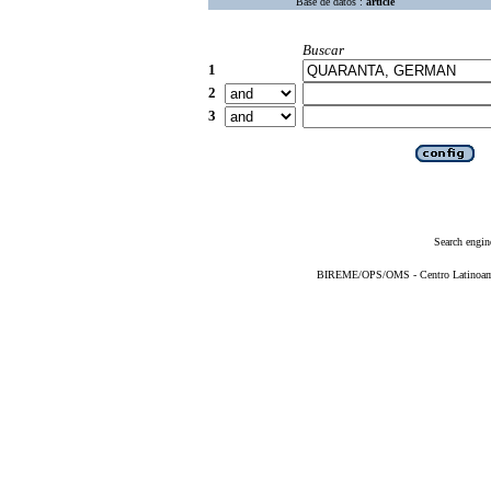
Base de datos :
article
Buscar
1
2
3
Search engin
BIREME/OPS/OMS - Centro Latinoameri