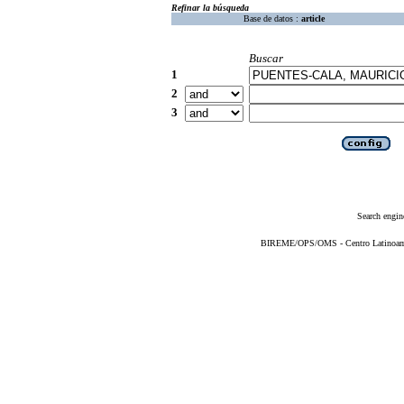
Refinar la búsqueda
Base de datos :
article
Buscar
1
2
3
Search engin
BIREME/OPS/OMS - Centro Latinoameri