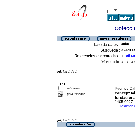
Colecció
Base de datos :
article
Búsqueda :
PUENTES
Referencias encontradas :
refina
1
[
Mostrando:
1 .. 1
en el
página 1 de 1
1 / 1
selecciona
Puentes-Cal
conceptual
para imprimir
fundacion
1405-0927
resumen 
·
página 1 de 1