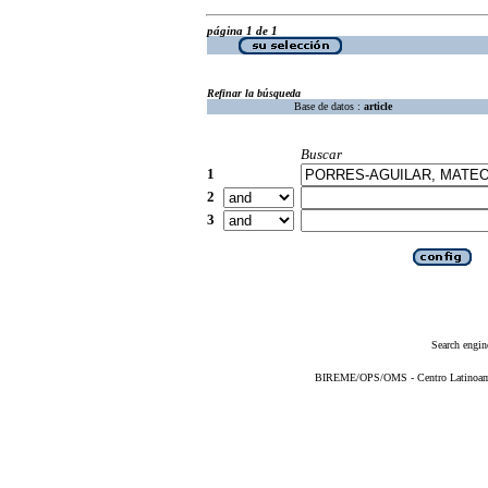
página 1 de 1
Refinar la búsqueda
Base de datos :
article
Buscar
1
2
3
Search engin
BIREME/OPS/OMS - Centro Latinoameri