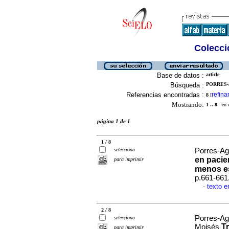
Colecció
Base de datos :
article
Búsqueda :
PORRES-
Referencias encontradas :
refina
8
[
Mostrando:
1 .. 8
en el
página 1 de 1
1 / 8
selecciona
Porres-Agu
en pacie
para imprimir
menos e
p.661-661
texto e
·
2 / 8
Porres-Ag
selecciona
T
Moisés
para imprimir