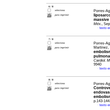
6 / 8
selecciona
Porres-Agu
liposarc
para imprimir
massive
Méx.
, Sep
texto e
·
7 / 8
Porres-Ag
selecciona
Martínez,
para imprimir
embolism:
pulmona
Cardiol. M
9940
texto e
·
8 / 8
Porres-Ag
selecciona
Controve
para imprimir
endovasc
embolis
p.143-144
texto e
·