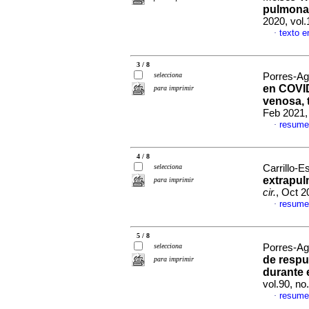
pulmona
2020, vol
texto e
·
3 / 8
selecciona
Porres-Agu
en COVID
para imprimir
venosa, 
Feb 2021,
resume
·
4 / 8
selecciona
Carrillo-E
extrapul
para imprimir
cir.
, Oct 2
resume
·
5 / 8
selecciona
Porres-Agu
de respu
para imprimir
durante 
vol.90, n
resume
·