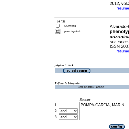
2012, vol
resume
·
10 / 31
selecciona
Alvarado-B
phenotyp
para imprimir
arizonic
ser. cienc
ISSN 200
resume
·
página 1 de 4
Refinar la búsqueda
Base de datos :
article
Buscar
1
2
3