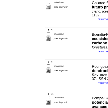
selecciona
Gallardo-S
futuro pr
para imprimir
cienc. for
1132
resume
·
7 / 31
selecciona
Buendía-R
ecosiste
para imprimir
carbono 
forestales
resume
·
8 / 31
selecciona
Rodríguez 
dendrocl
para imprimir
Rev. mex. 
37. ISSN 
resume
·
9 / 31
selecciona
Pompa-Gar
potencia
para imprimir
avances 