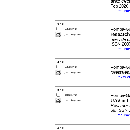
ante eve
Feb 2026,
resume
·
3 / 31
selecciona
Pompa-Gar
research
para imprimir
mex. de ci
ISSN 200
resume
·
4 / 31
selecciona
Pompa-Ga
forestales
para imprimir
texto e
·
5 / 31
selecciona
Pompa-Gar
UAV in t
para imprimir
Rev. mex. 
68. ISSN 
resume
·
6 / 31