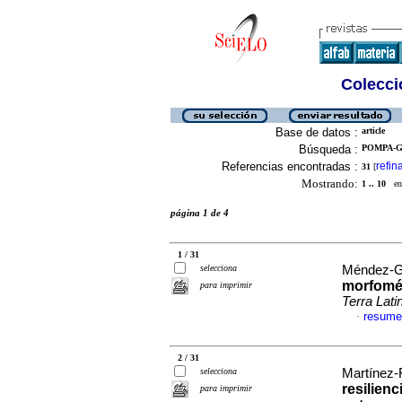
Colecció
Base de datos :
article
Búsqueda :
POMPA-G
Referencias encontradas :
refin
31
[
Mostrando:
1 .. 10
en 
página 1 de 4
1 / 31
selecciona
Méndez-Gu
morfomét
para imprimir
Terra Lat
resume
·
2 / 31
selecciona
Martínez-R
resilienc
para imprimir