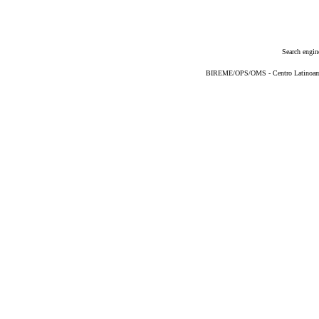
Search engin
BIREME/OPS/OMS - Centro Latinoameri