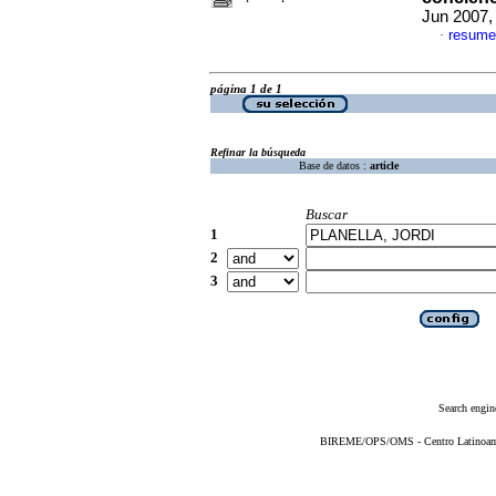
Jun 2007,
resume
·
página 1 de 1
Refinar la búsqueda
Base de datos :
article
Buscar
1
2
3
Search engin
BIREME/OPS/OMS - Centro Latinoameri