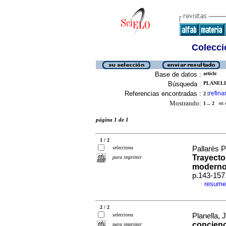
Colecció
Base de datos :
article
Búsqueda :
PLANELLA
Referencias encontradas :
refina
2
[
Mostrando:
1 .. 2
en el
página 1 de 1
1 / 2
selecciona
Pallarès P
Trayecto
para imprimir
modern
p.143-157
resume
·
2 / 2
selecciona
Planella, 
concienc
para imprimir