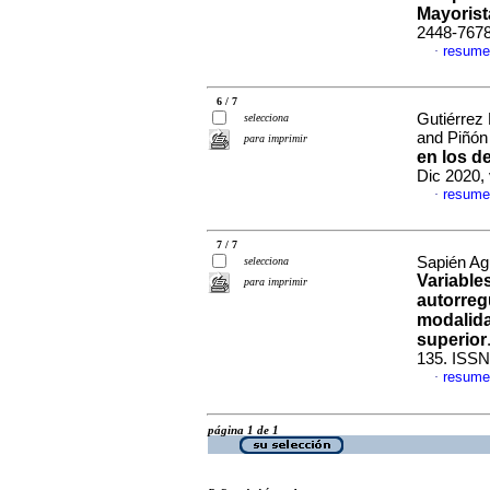
Mayorist
2448-767
resume
·
6 / 7
Gutiérrez
selecciona
and Piñón
para imprimir
en los d
Dic 2020,
resume
·
7 / 7
Sapién Agu
selecciona
Variable
para imprimir
autorreg
modalida
superior
135. ISSN
resume
·
página 1 de 1