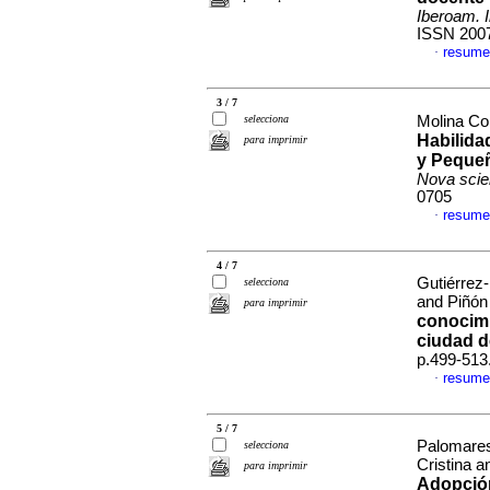
Iberoam. 
ISSN 200
resume
·
3 / 7
selecciona
Molina Cor
Habilida
para imprimir
y Peque
Nova scie
0705
resume
·
4 / 7
Gutiérrez-
selecciona
and Piñón
para imprimir
conocimi
ciudad 
p.499-513
resume
·
5 / 7
Palomares
selecciona
Cristina a
para imprimir
Adopción