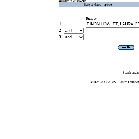
Refinar la búsqueda
Base de datos :
article
Buscar
1
2
3
Search engin
BIREME/OPS/OMS - Centro Latinoameri