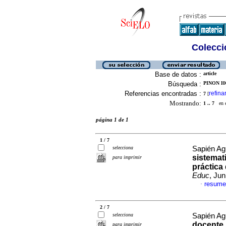
Colecció
Base de datos :
article
Búsqueda :
PINON H
Referencias encontradas :
refina
7
[
Mostrando:
1 .. 7
en el
página 1 de 1
1 / 7
selecciona
Sapién Agui
sistemat
para imprimir
práctica
Educ
, Ju
resume
·
2 / 7
selecciona
Sapién Agui
docente 
para imprimir