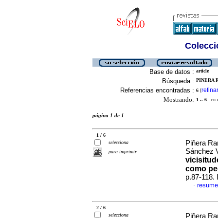
Colecció
Base de datos :
article
Búsqueda :
PINERA R
Referencias encontradas :
refina
6
[
Mostrando:
1 .. 6
en el
página 1 de 1
1 / 6
Piñera Ra
selecciona
Sánchez 
para imprimir
vicisitud
como pe
p.87-118.
resume
·
2 / 6
selecciona
Piñera Ra