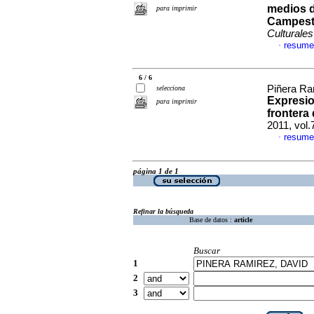
medios d
para imprimir
Campestr
Culturales
resume
·
6 / 6
Piñera Ra
selecciona
Expresio
para imprimir
frontera 
2011, vol
resume
·
página 1 de 1
Refinar la búsqueda
Base de datos :
article
Buscar
1
2
3