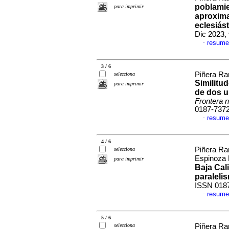
poblamie
para imprimir
aproxima
eclesiás
Dic 2023,
resume
·
3 / 6
Piñera Ra
selecciona
Similitud
para imprimir
de dos u
Frontera n
0187-737
resume
·
4 / 6
Piñera Ra
selecciona
Espinoza
para imprimir
Baja Cali
paraleli
ISSN 018
resume
·
5 / 6
selecciona
Piñera Ra