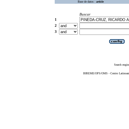
Base de datos :
article
Buscar
1
2
3
Search engin
BIREME/OPS/OMS - Centro Latinoameri