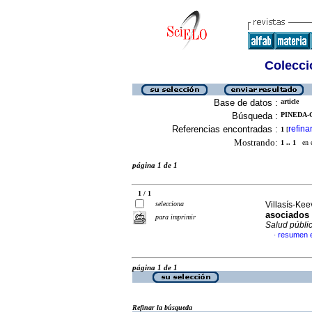
Colecció
Base de datos :
article
Búsqueda :
PINEDA-
Referencias encontradas :
refina
1
[
Mostrando:
1 .. 1
en el
página 1 de 1
1 / 1
selecciona
Villasís-Kee
asociados 
para imprimir
Salud públi
resumen 
·
página 1 de 1
Refinar la búsqueda