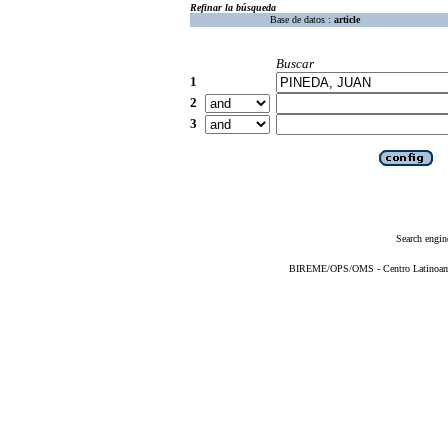
Refinar la búsqueda
Base de datos :
article
Buscar
1
2
3
Search engin
BIREME/OPS/OMS - Centro Latinoameri