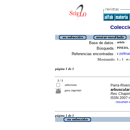
Colecció
Base de datos :
article
Búsqueda :
PINEDA, 
Referencias encontradas :
refina
1
[
Mostrando:
1 .. 1
en el
página 1 de 1
1 / 1
selecciona
Parra-Rivero
arbuscular
para imprimir
Rev. Chaping
ISSN 2007-
resumen e
·
página 1 de 1