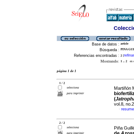
Colecció
Base de datos :
article
Búsqueda :
PINA GUI
Referencias encontradas :
refina
2
[
Mostrando:
1 .. 2
en el
página 1 de 1
1 / 2
selecciona
Martiñón M
bioferti
para imprimir
(
Jatroph
vol.8, no
resume
·
2 / 2
selecciona
Piña Guill
de
Azosp
para imprimir