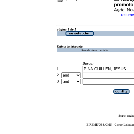
promotor
Agríc
, No
resume
·
página 1 de 1
Refinar la búsqueda
Base de datos :
article
Buscar
1
2
3
Search engin
BIREME/OPS/OMS - Centro Latinoameri