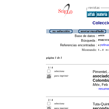
Colecció
Base de datos :
article
Búsqueda :
PIMENTEL
Referencias encontradas :
refina
4
[
Mostrando:
1 .. 4
en el
página 1 de 1
1 / 4
selecciona
Pimentel, 
asociado
para imprimir
Colombia
Méx
, Feb
resume
·
2 / 4
selecciona
Tuta-Quint
seconda
para imprimir