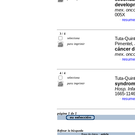
developm
mex. onco
005X
resume
·
3 / 4
Tuta-Quin
selecciona
Pimentel,
para imprimir
cáncer d
mex. onco
resume
·
4 / 4
selecciona
Tuta-Quint
syndrome
para imprimir
Hosp. Infa
1665-114
resume
·
página 1 de 1
Refinar la búsqueda
Base de datos :
article