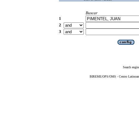
Buscar
1
2
3
Search engin
BIREME/OPS/OMS - Centro Latinoameri