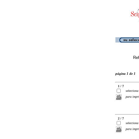
Ref
página 1 de 1
1 / 7
selecciona
para impr
2 / 7
selecciona
para impr