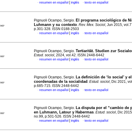
|
resumen en español
inglés
texto en español
·
·
El programa sociológico de Ni
Pignuoli Ocampo, Sergio.
Luhmann y su contexto
.
Rev. Mex. Sociol
, Jun 2015, vol.7
imir
p.301-328. ISSN 0188-2503
|
resumen en español
inglés
texto en español
·
·
Tertiarität. Studien zur Sozial
Pignuoli Ocampo, Sergio.
Estud. sociol
, 2024, vol.42. ISSN 2448-6442
imir
|
resumen en español
inglés
texto en español
·
·
La definición de ‘lo social’ y e
Pignuoli Ocampo, Sergio.
coordenadas de la socialidad
.
Estud. sociol
, Dic 2021, vo
imir
p.685-715. ISSN 2448-6442
|
resumen en español
inglés
texto en español
·
·
La disputa por el “cambio de
Pignuoli Ocampo, Sergio.
en Luhmann, Latour y Habermas
.
Estud. sociol
, Dic 2015
imir
no.99, p.501-526. ISSN 2448-6442
|
resumen en español
inglés
texto en español
·
·