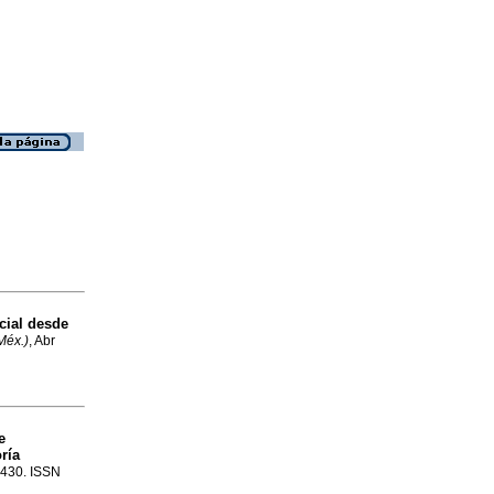
cial desde
Méx.)
, Abr
e
ría
1-430. ISSN