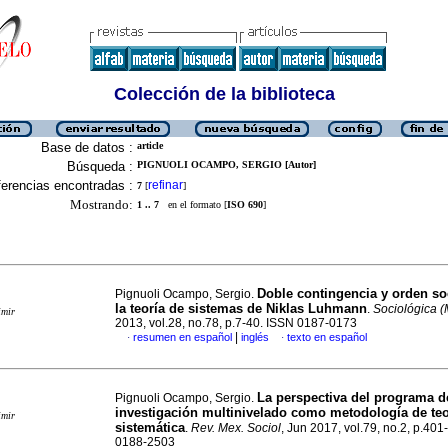
Colección de la biblioteca
Base de datos :
article
Búsqueda :
PIGNUOLI OCAMPO, SERGIO [Autor]
erencias encontradas :
refinar
7
[
]
Mostrando:
1 .. 7
en el formato [
ISO 690
]
Doble contingencia y orden so
Pignuoli Ocampo, Sergio.
la teoría de sistemas de Niklas Luhmann
.
Sociológica (
imir
2013, vol.28, no.78, p.7-40. ISSN 0187-0173
|
resumen en español
inglés
texto en español
·
·
La perspectiva del programa d
Pignuoli Ocampo, Sergio.
investigación multinivelado como metodología de teo
imir
sistemática
.
Rev. Mex. Sociol
, Jun 2017, vol.79, no.2, p.40
0188-2503