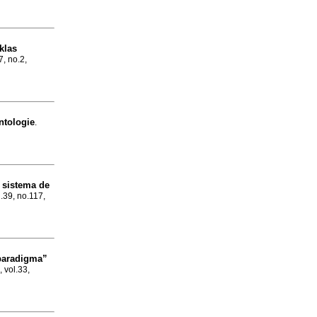
klas
7, no.2,
ontologie
.
l sistema de
l.39, no.117,
 paradigma”
, vol.33,