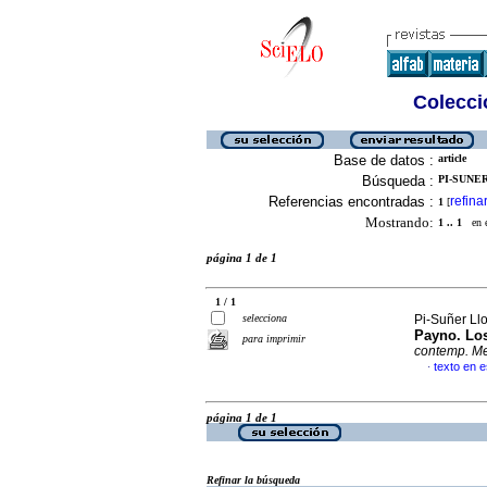
Colecció
Base de datos :
article
Búsqueda :
PI-SUNER
Referencias encontradas :
refina
1
[
Mostrando:
1 .. 1
en el
página 1 de 1
1 / 1
selecciona
Pi-Suñer Llo
Payno. Los
para imprimir
contemp. M
texto en 
·
página 1 de 1
Refinar la búsqueda