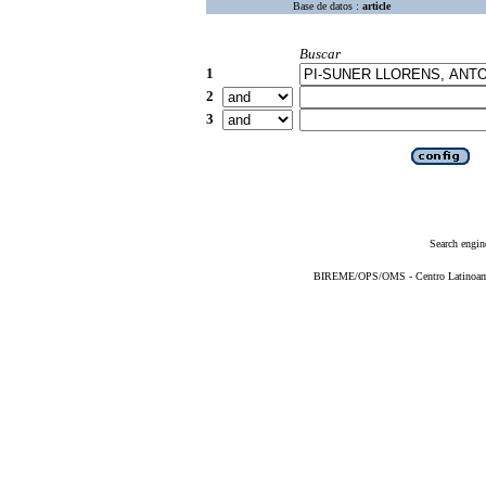
Base de datos :
article
Buscar
1
2
3
Search engin
BIREME/OPS/OMS - Centro Latinoameri