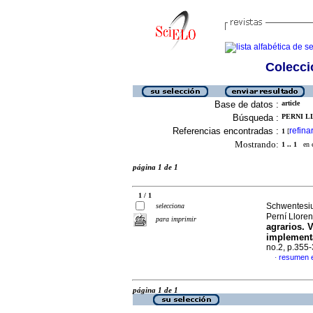
Colecció
Base de datos :
article
Búsqueda :
PERNI L
Referencias encontradas :
refina
1
[
Mostrando:
1 .. 1
en el
página 1 de 1
1 / 1
Schwentesiu
selecciona
Perní Lloren
para imprimir
agrarios. V
implement
no.2, p.355
resumen 
·
página 1 de 1