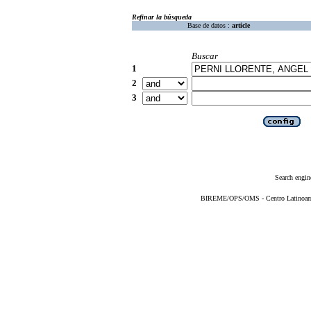
Refinar la búsqueda
Base de datos :
article
Buscar
1
2
3
Search engin
BIREME/OPS/OMS - Centro Latinoameri