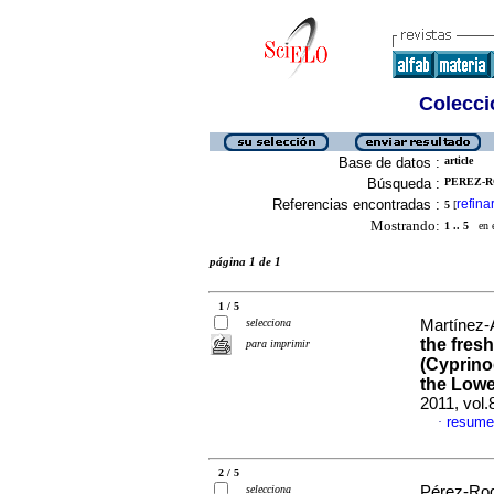
Colecció
Base de datos :
article
Búsqueda :
PEREZ-R
Referencias encontradas :
refina
5
[
Mostrando:
1 .. 5
en el
página 1 de 1
1 / 5
selecciona
Martínez-A
the fres
para imprimir
(Cyprino
the Lowe
2011, vol
resume
·
2 / 5
selecciona
Pérez-Rod