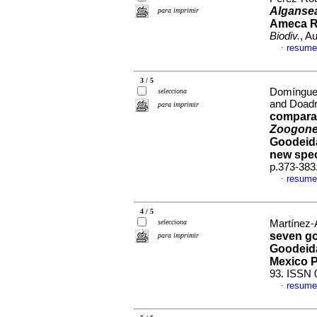
Alganse
para imprimir
Ameca Ri
Biodiv.
, A
resume
·
3 / 5
Domíngue
selecciona
and Doadr
para imprimir
comparat
Zoogonet
Goodeida
new spe
p.373-383
resume
·
4 / 5
selecciona
Martínez-A
seven go
para imprimir
Goodeida
Mexico P
93. ISSN 
resume
·