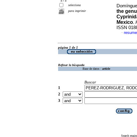
5 / 5
selecciona
Domíngue
the gen
para imprimir
Cyprinid
Mexico
.
ISSN 018
resume
·
página 1 de 1
Refinar la búsqueda
Base de datos :
article
Buscar
1
2
3
Search engin