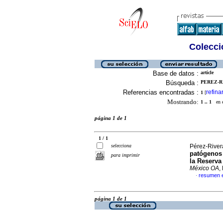
Colecció
Base de datos :
article
Búsqueda :
PEREZ-R
Referencias encontradas :
refina
1
[
Mostrando:
1 .. 1
en el
página 1 de 1
1 / 1
selecciona
Pérez-Rivera
patógenos 
para imprimir
la Reserva
México OA
,
resumen 
·
página 1 de 1