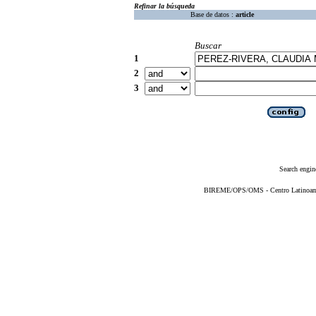
Refinar la búsqueda
Base de datos :
article
Buscar
1
2
3
Search engin
BIREME/OPS/OMS - Centro Latinoameri