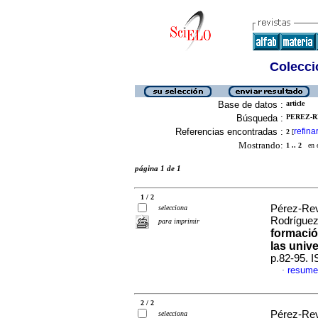
Colecció
Base de datos :
article
Búsqueda :
PEREZ-R
Referencias encontradas :
refina
2
[
Mostrando:
1 .. 2
en el
página 1 de 1
1 / 2
Pérez-Rev
selecciona
Rodríguez
para imprimir
formació
las univ
p.82-95. 
resume
·
2 / 2
Pérez-Rev
selecciona