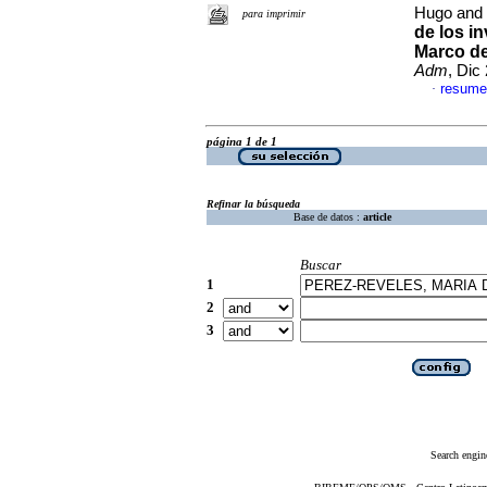
Hugo and 
para imprimir
de los i
Marco de
Adm
, Dic
resume
·
página 1 de 1
Refinar la búsqueda
Base de datos :
article
Buscar
1
2
3
Search engin