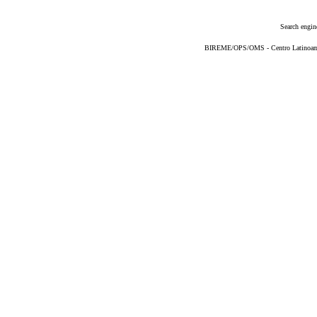
Search engin
BIREME/OPS/OMS - Centro Latinoameri