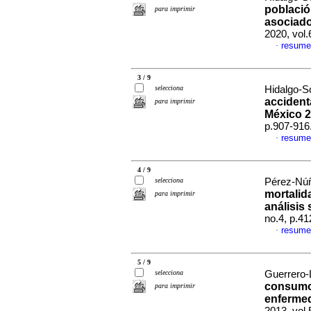
població
para imprimir
asociado
2020, vol
resume
·
3 / 9
selecciona
Hidalgo-So
accident
para imprimir
México 
p.907-916
resume
·
4 / 9
selecciona
Pérez-Núñ
mortalid
para imprimir
análisis
no.4, p.4
resume
·
5 / 9
selecciona
Guerrero-
consumo 
para imprimir
enferme