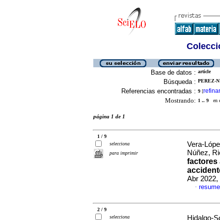
Colecció
Base de datos :
article
Búsqueda :
PEREZ-N
Referencias encontradas :
refina
9
[
Mostrando:
1 .. 9
en el
página 1 de 1
1 / 9
Vera-Lópe
selecciona
Núñez, R
para imprimir
factores
accident
Abr 2022,
resume
·
2 / 9
selecciona
Hidalgo-So