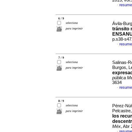
2013, vol
resume
·
6 / 9
selecciona
Ávila-Burg
tránsito
para imprimir
ENSANU
p.s38-s47
resume
·
7 / 9
Salinas-R
selecciona
Burgos, L
para imprimir
expresa
pública M
3634
resume
·
8 / 9
Pérez-Núñ
selecciona
Pelcastre
para imprimir
los recur
descentr
Méx
, Abr
resume
·