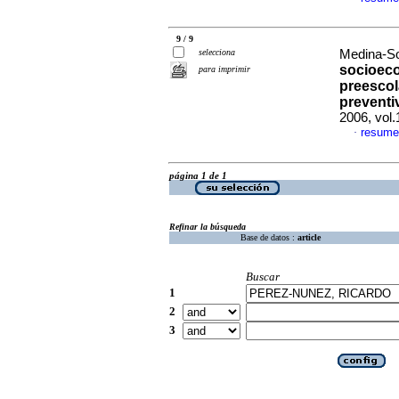
9 / 9
selecciona
Medina-Sol
socioeco
para imprimir
preescol
preventi
2006, vol
resume
·
página 1 de 1
Refinar la búsqueda
Base de datos :
article
Buscar
1
2
3