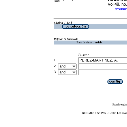
vol.48, n
resume
·
página 1 de 1
Refinar la búsqueda
Base de datos :
article
Buscar
1
2
3
Search engin
BIREME/OPS/OMS - Centro Latinoameri