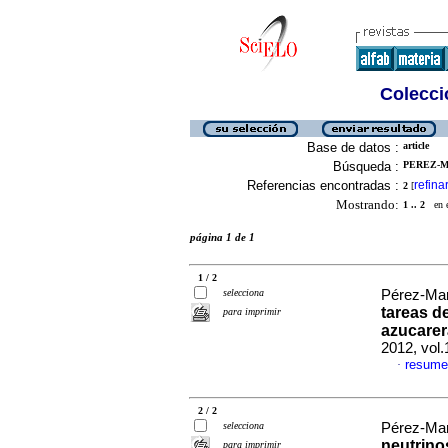
Colecció
Base de datos :
article
Búsqueda :
PEREZ-MA
Referencias encontradas :
refina
2
[
Mostrando:
1 .. 2
en el
página 1 de 1
1 / 2
selecciona
Pérez-Mart
tareas d
para imprimir
azucarer
2012, vol
resume
·
2 / 2
selecciona
Pérez-Mart
neutrino
para imprimir