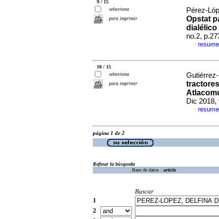
9 / 15
selecciona
Pérez-Lópe
Opstat p
para imprimir
dialélico
no.2, p.2
resume
·
10 / 15
selecciona
Gutiérrez-
tractore
para imprimir
Atlacomu
Dic 2018,
resume
·
página 1 de 2
Refinar la búsqueda
Base de datos :
article
Buscar
1
2