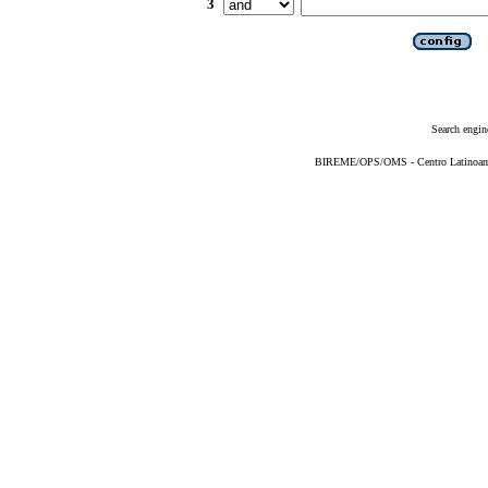
3
Search engin
BIREME/OPS/OMS - Centro Latinoameri