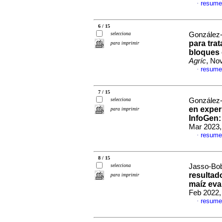
resume
·
6 / 15
selecciona
González-
para tra
para imprimir
bloques
Agríc
, No
resume
·
7 / 15
selecciona
González-
en exper
para imprimir
InfoGen:
Mar 2023,
resume
·
8 / 15
selecciona
Jasso-Boba
resultad
para imprimir
maíz eva
Feb 2022,
resume
·