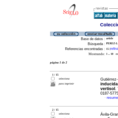
Colecció
Base de datos :
article
Búsqueda :
PEREZ-LO
Referencias encontradas :
refin
15
[
Mostrando:
1 .. 10
en 
página 1 de 2
1 / 15
selecciona
Gutiérrez-
inducida
para imprimir
vertisol
.
0187-577
resume
·
2 / 15
selecciona
Ávila-Gran