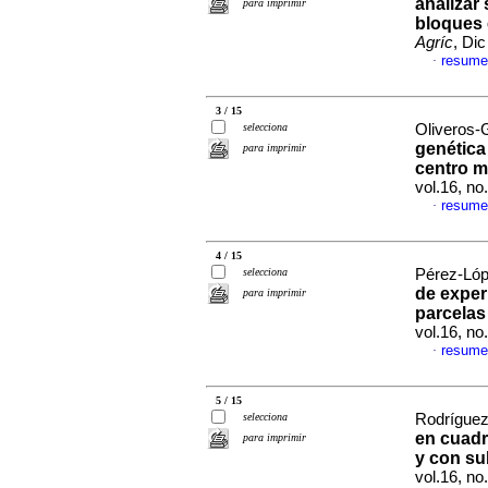
analizar
para imprimir
bloques
Agríc
, Di
resume
·
3 / 15
selecciona
Oliveros-
genética
para imprimir
centro 
vol.16, n
resume
·
4 / 15
selecciona
Pérez-Lópe
de exper
para imprimir
parcelas
vol.16, n
resume
·
5 / 15
selecciona
Rodríguez
en cuadr
para imprimir
y con s
vol.16, n