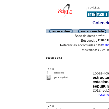
Colecció
Base de datos :
article
Búsqueda :
PEREZ-F
Referencias encontradas :
refin
19
[
Mostrando:
1 .. 10
en 
página 1 de 2
1 / 19
selecciona
López-Tol
estructu
para imprimir
estacion
sepultur
2012, vol.
resume
·
2 / 19