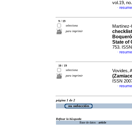
vol.19, n
resume
·
9 / 19
selecciona
Martínez-
checklis
para imprimir
Boquerón
State of
753. ISSN
resume
·
10 / 19
selecciona
Vovides, A
(Zamiac
para imprimir
ISSN 200
resume
·
página 1 de 2
Refinar la búsqueda
Base de datos :
article