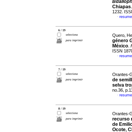
Bdalloph
Chiapas
1232. ISS
resume
·
6 / 19
selecciona
Quero, He
género
para imprimir
México
.
ISSN 187
resume
·
7 / 19
selecciona
Orantes-Ga
de semil
para imprimir
selva tr
no.36, p.
resume
·
8 / 19
selecciona
Orantes-Ga
recurso 
para imprimir
de Emili
Ocote, C