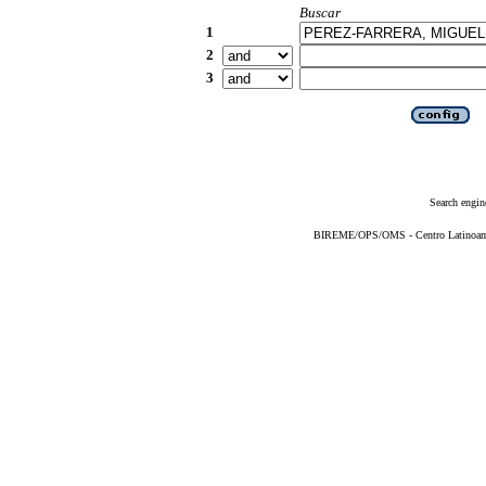
Buscar
1
2
3
Search engin
BIREME/OPS/OMS - Centro Latinoameri