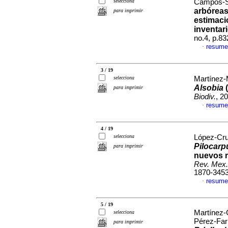
selecciona
Campos-Sá
arbóreas
para imprimir
estimaci
inventari
no.4, p.8
resume
·
3 / 19
selecciona
Martínez-
Alsobia
(
para imprimir
Biodiv.
, 2
resume
·
4 / 19
selecciona
López-Cruz
Pilocar
para imprimir
nuevos r
Rev. Mex.
1870-345
resume
·
5 / 19
Martínez-
selecciona
Pérez-Far
para imprimir