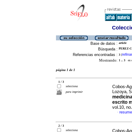
Colecció
Base de datos :
article
Búsqueda :
PEREZ-CO
Referencias encontradas :
refina
3
[
Mostrando:
1 .. 3
en el
página 1 de 1
1 / 3
Cobos-Agui
selecciona
Lozoya, S
para imprimir
medicina.
escrito 
vol.10, n
resume
·
2 / 3
selecciona
Cobos-Agui