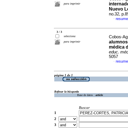
internad
para imprimir
Nuevo L
no.32, p.
resume
·
3 / 3
selecciona
Cobos-Agui
alumnos 
para imprimir
médica d
educ. méd
5057
resume
·
página 1 de 1
Refinar la búsqueda
Base de datos :
article
Buscar
1
2
3