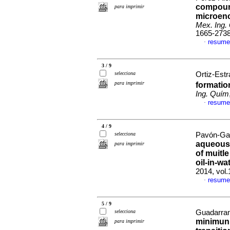
compou
para imprimir
microenc
Mex. Ing.
1665-273
resume
·
3 / 9
selecciona
Ortiz-Estr
para imprimir
formatio
Ing. Quím
resume
·
4 / 9
selecciona
Pavón-Garc
aqueous 
para imprimir
of muitl
oil-in-w
2014, vol
resume
·
5 / 9
selecciona
Guadarram
minimun 
para imprimir