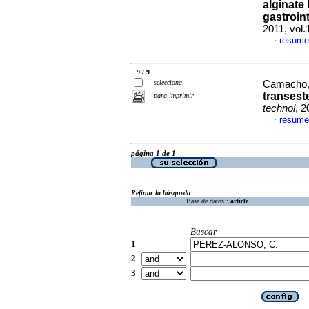
alginate
gastroin
2011, vol
resume
·
9 / 9
selecciona
Camacho, 
transest
para imprimir
technol
, 2
resume
·
página 1 de 1
Refinar la búsqueda
Base de datos :
article
Buscar
1
2
3