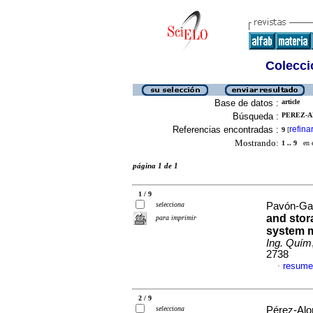
Colecció
Base de datos :
article
Búsqueda :
PEREZ-AL
Referencias encontradas :
refina
9
[
Mostrando:
1 .. 9
en el
página 1 de 1
1 / 9
selecciona
Pavón-Gar
and stora
para imprimir
system m
Ing. Quím
2738
resume
·
2 / 9
selecciona
Pérez-Alon