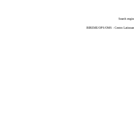
Search engin
BIREME/OPS/OMS - Centro Latinoameri