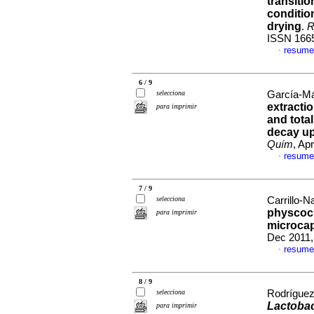
transitio
conditio
drying
.
R
ISSN 166
resume
·
6 / 9
selecciona
García-Má
extractio
para imprimir
and total
decay up
Quím
, Ap
resume
·
7 / 9
selecciona
Carrillo-N
physcoch
para imprimir
microcap
Dec 2011,
resume
·
8 / 9
selecciona
Rodríguez
Lactoba
para imprimir