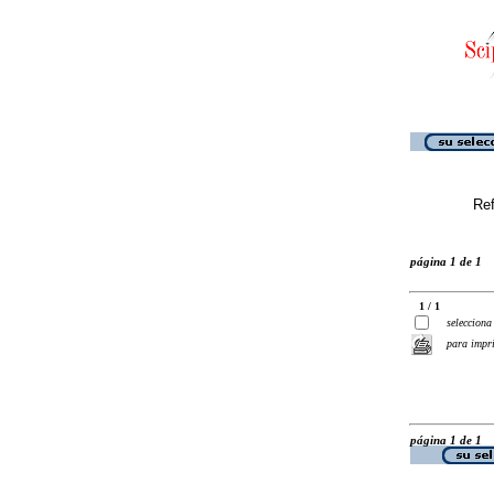
Ref
página 1 de 1
1 / 1
selecciona
para impr
página 1 de 1