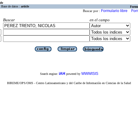
eda
Base de datos :
article
Formu
Formulario libre
For
Buscar por :
Buscar
en el campo
iAH
WWWISIS
Search engine:
powered by
BIREME/OPS/OMS - Centro Latinoamericano y del Caribe de Información en Ciencias de la Salud