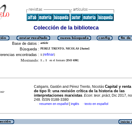
Colección de la biblioteca
Base de datos :
article
Búsqueda :
PEREZ TRENTO, NICOLAS [Autor]
erencias encontradas :
refinar
1
[
]
Mostrando:
1 .. 1
en el formato [
ISO 690
]
Capital y renta
Caligaris, Gastón and Pérez Trento, Nicolás
de tipo II: una revisión crítica de la historia de las
imir
interpretaciones marxistas
.
Econ: teor. práct
, Dic 2017, no
248. ISSN 0188-3380
|
resumen en español
inglés
texto en español
·
·