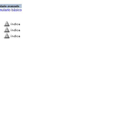
lario avanzado
mulario básico